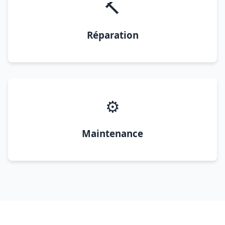
🔨
Réparation
⚙️
Maintenance