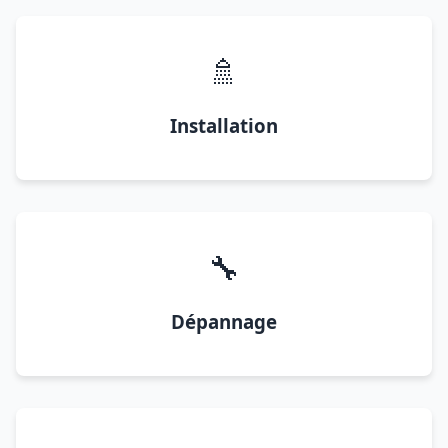
🚿
Installation
🔧
Dépannage