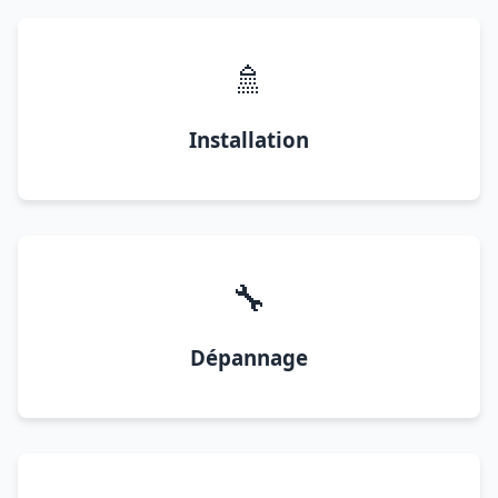
🚿
Installation
🔧
Dépannage