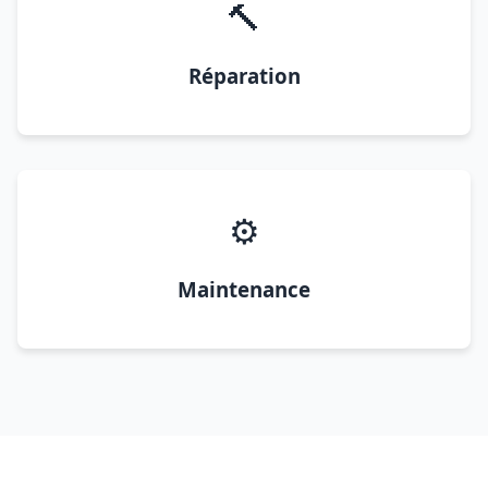
🔨
Réparation
⚙️
Maintenance