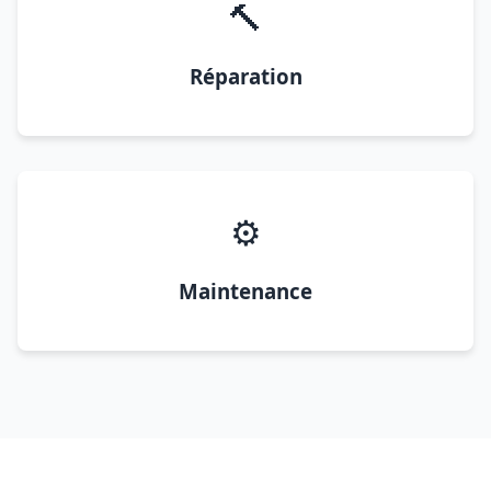
🔨
Réparation
⚙️
Maintenance