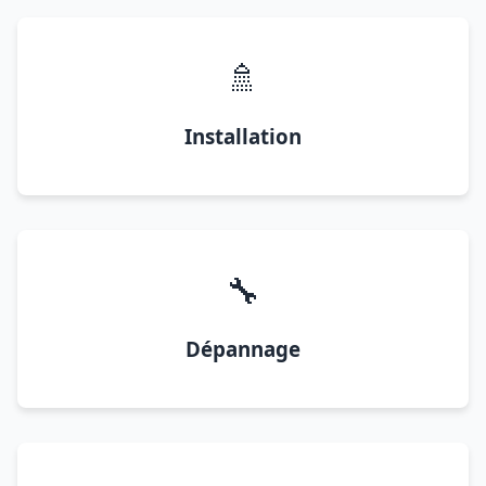
🚿
Installation
🔧
Dépannage