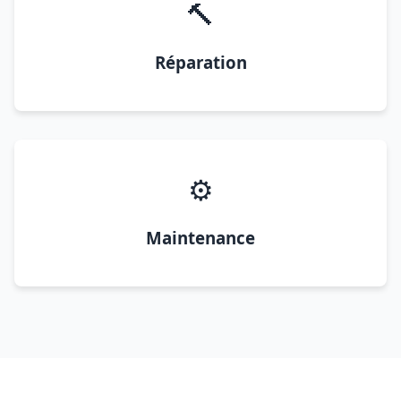
🔨
Réparation
⚙️
Maintenance