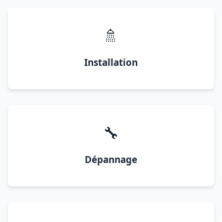
🚿
Installation
🔧
Dépannage