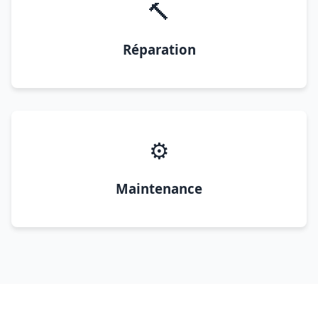
🔨
Réparation
⚙️
Maintenance