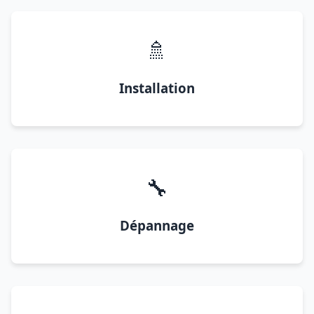
🚿
Installation
🔧
Dépannage