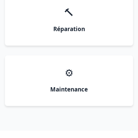
🔨
Réparation
⚙️
Maintenance