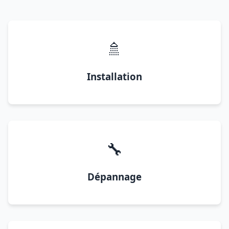
🚿
Installation
🔧
Dépannage