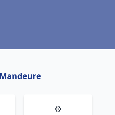
c Mandeure
⚙️