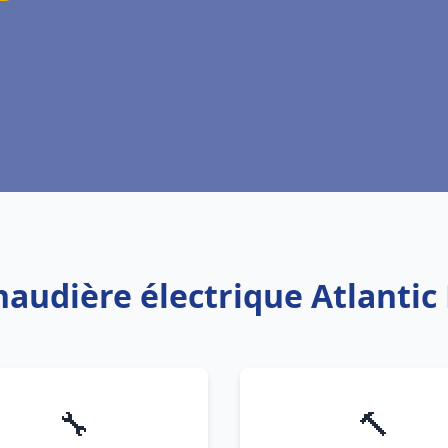
chaudière électrique Atlanti
🔧
🔨