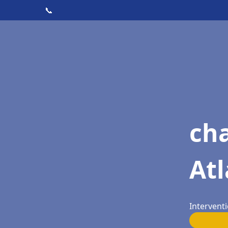
📞
cha
At
Intervent