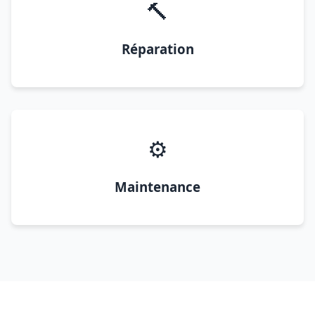
🔨
Réparation
⚙️
Maintenance