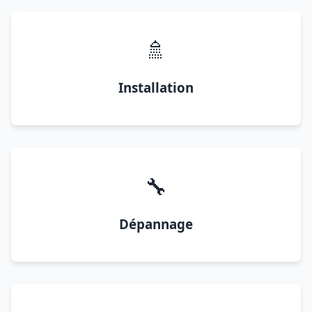
🚿
Installation
🔧
Dépannage