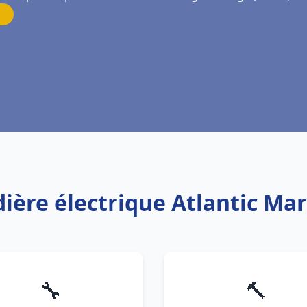
dière électrique Atlantic Ma
🔧
🔨