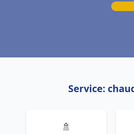
Service: chau
🚿