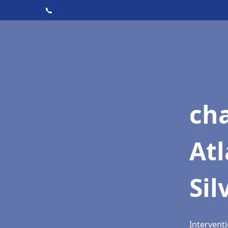
📞
cha
At
Sil
Intervent