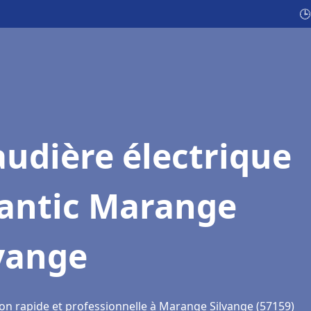
🕒
udière électrique
lantic Marange
vange
ion rapide et professionnelle à Marange Silvange (57159)