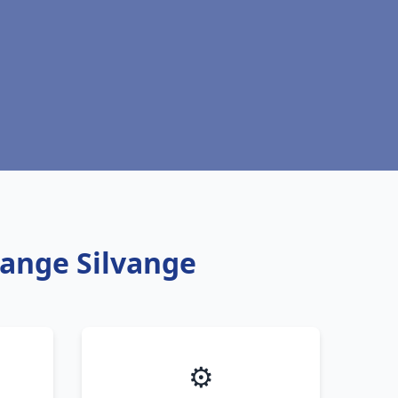
range Silvange
⚙️