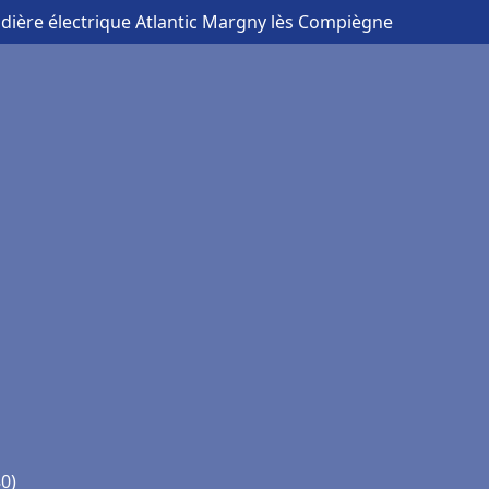
dière électrique Atlantic Margny lès Compiègne
0)