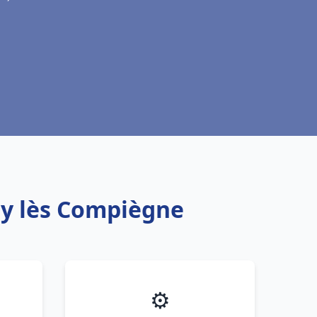
ny lès Compiègne
⚙️