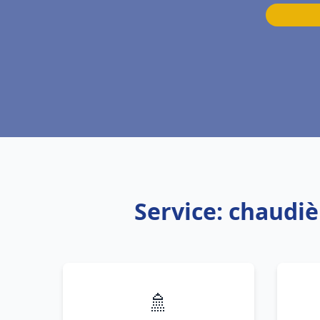
Service: chaudi
🚿