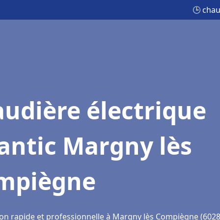
🕒 chau
udière électrique
antic Margny lès
mpiègne
ion rapide et professionnelle à Margny lès Compiègne (6028