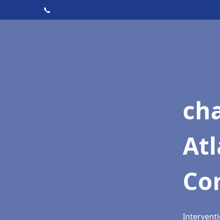
📞
cha
Atl
Co
Intervent