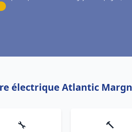
ère électrique Atlantic Marg
🔧
🔨