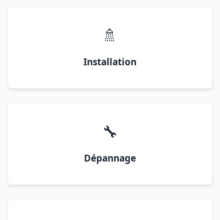
🚿
Installation
🔧
Dépannage