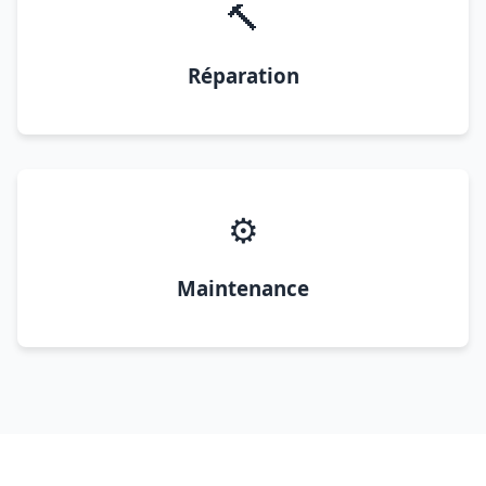
🔨
Réparation
⚙️
Maintenance