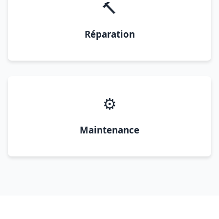
🔨
Réparation
⚙️
Maintenance