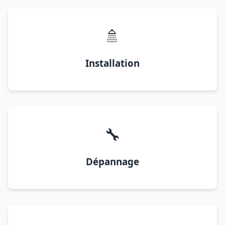
🚿
Installation
🔧
Dépannage