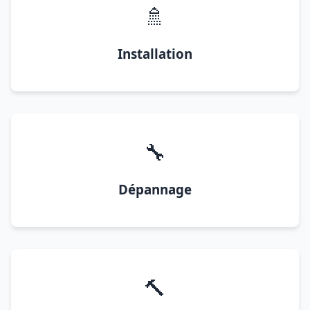
🚿
Installation
🔧
Dépannage
🔨