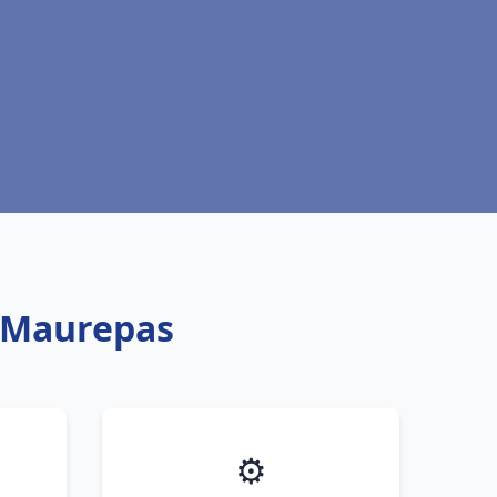
c Maurepas
⚙️