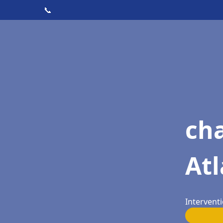
📞
cha
At
Intervent