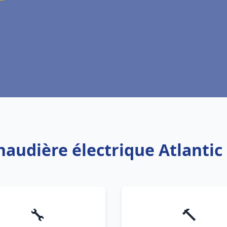
chaudière électrique Atlanti
🔧
🔨