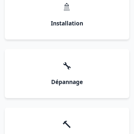
🚿
Installation
🔧
Dépannage
🔨