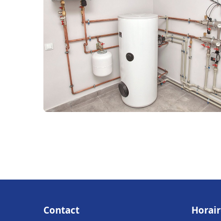
Contact
Horair