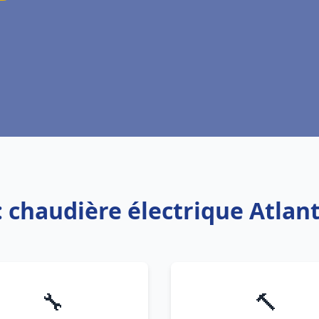
: chaudière électrique Atlan
🔧
🔨