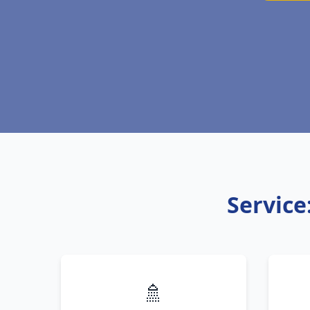
Service
🚿