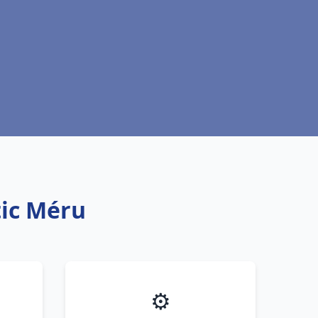
tic Méru
⚙️