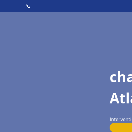
📞
cha
At
Intervent