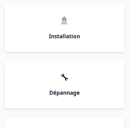
🚿
Installation
🔧
Dépannage