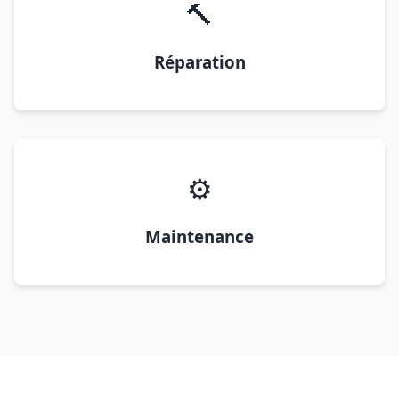
🔨
Réparation
⚙️
Maintenance