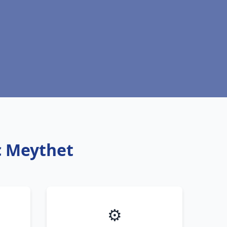
ic Meythet
⚙️