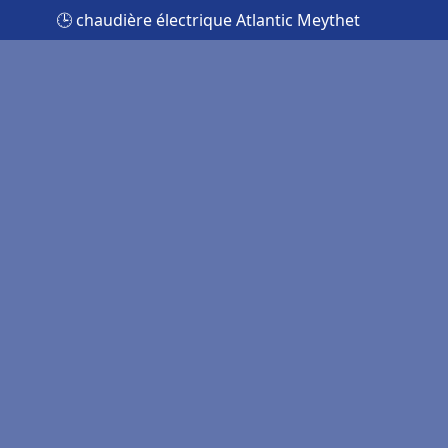
🕒 chaudière électrique Atlantic Meythet