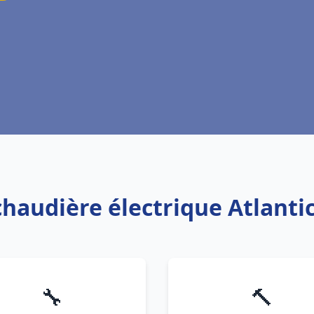
chaudière électrique Atlant
🔧
🔨