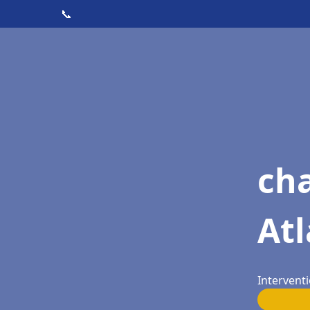
📞
cha
Atl
Intervent