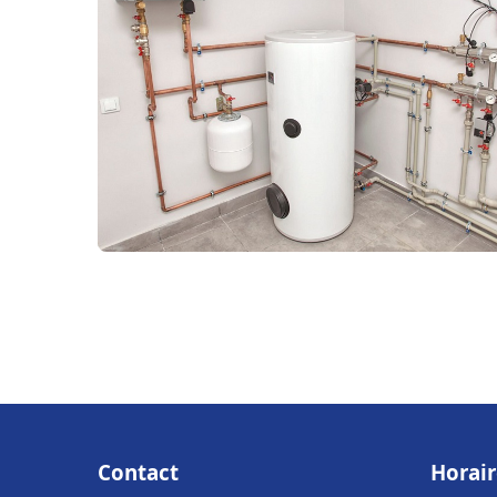
Contact
Horair