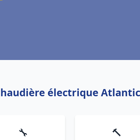
chaudière électrique Atlant
🔧
🔨