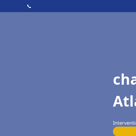
📞
cha
At
Intervent