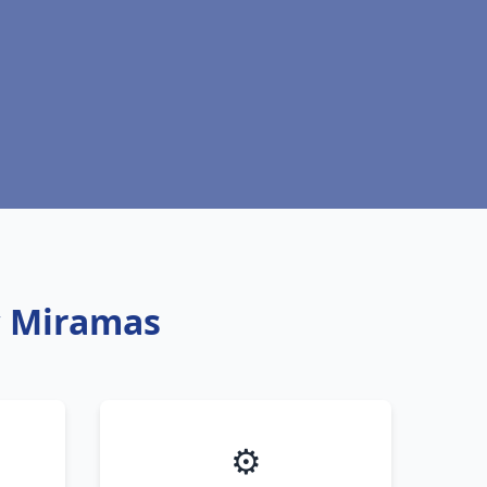
ic Miramas
⚙️