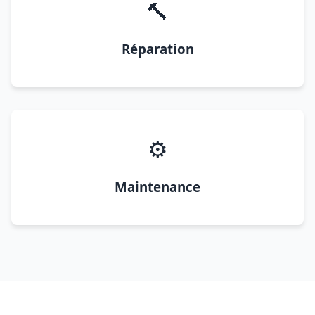
🔨
Réparation
⚙️
Maintenance