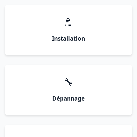
🚿
Installation
🔧
Dépannage