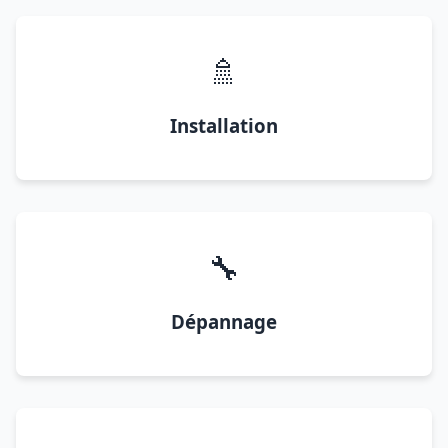
🚿
Installation
🔧
Dépannage