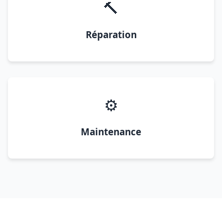
🔨
Réparation
⚙️
Maintenance