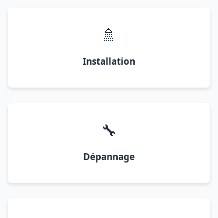
🚿
Installation
🔧
Dépannage