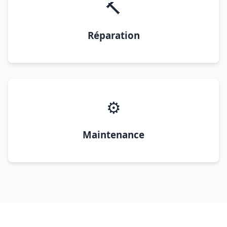
🔨
Réparation
⚙️
Maintenance