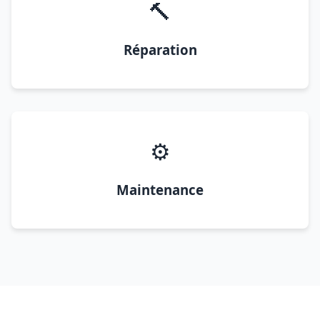
🔨
Réparation
⚙️
Maintenance