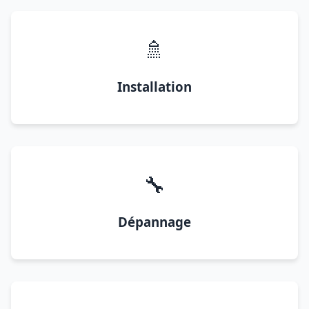
🚿
Installation
🔧
Dépannage