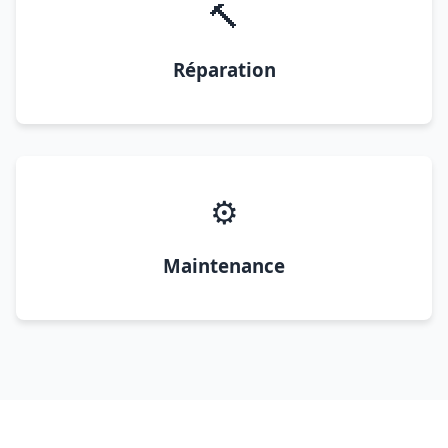
🔨
Réparation
⚙️
Maintenance