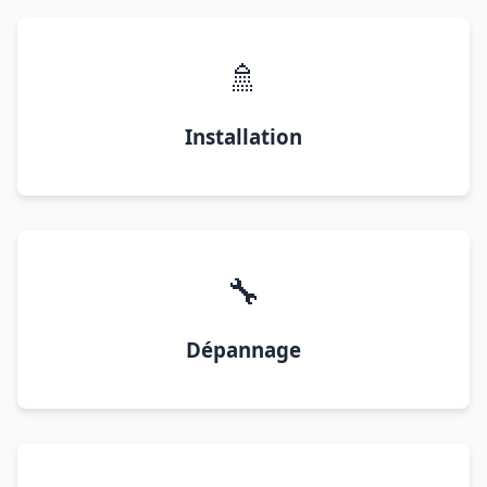
🚿
Installation
🔧
Dépannage