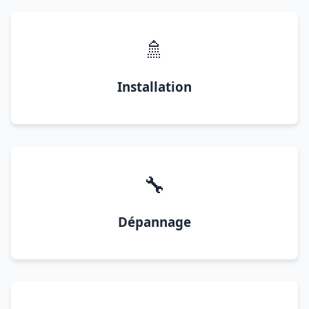
🚿
Installation
🔧
Dépannage