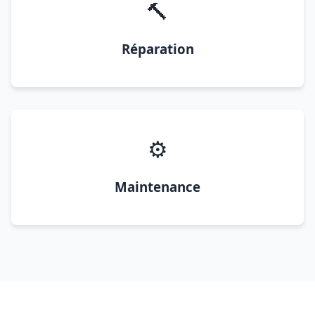
🔨
Réparation
⚙️
Maintenance