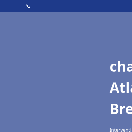
📞
cha
Atl
Br
Intervent