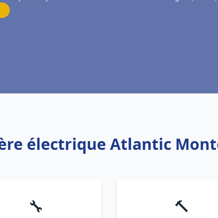
ère électrique Atlantic Mon
🔧
🔨