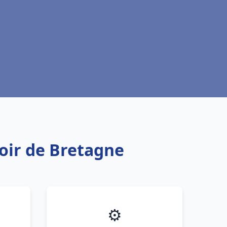
toir de Bretagne
⚙️