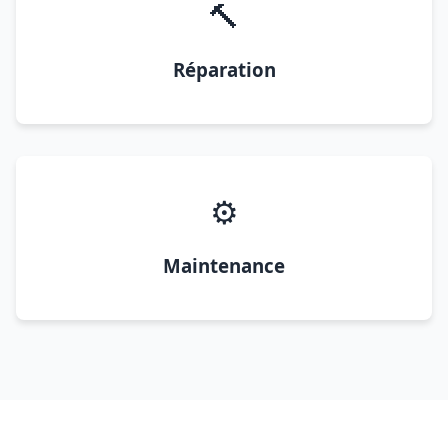
🔨
Réparation
⚙️
Maintenance