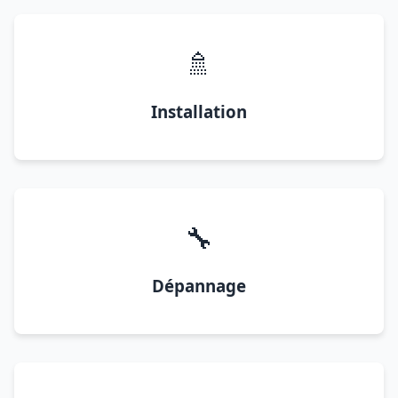
🚿
Installation
🔧
Dépannage