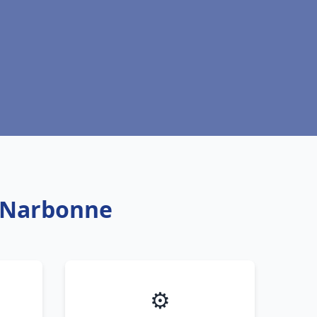
c Narbonne
⚙️