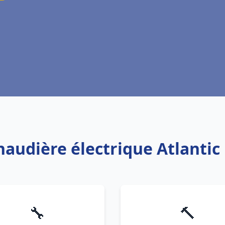
chaudière électrique Atlanti
🔧
🔨