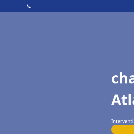
📞
cha
At
Intervent