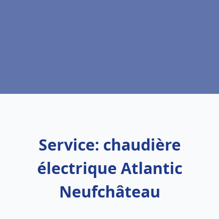
Service: chaudière
électrique Atlantic
Neufchâteau