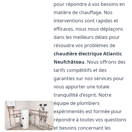
pour répondre à vos besoins en
matière de chauffage. Nos
interventions sont rapides et
efficaces, nous nous déplaçons
dans les meilleurs délais pour
résoudre vos problèmes de
chaudière électrique Atlantic
Neufchâteau
. Nous offrons des
tarifs compétitifs et des
garanties sur nos services pour
vous apporter une totale
tranquillité d'esprit. Notre
équipe de plombiers
expérimentés est formée pour
répondre à toutes vos questions
et besoins concernant les