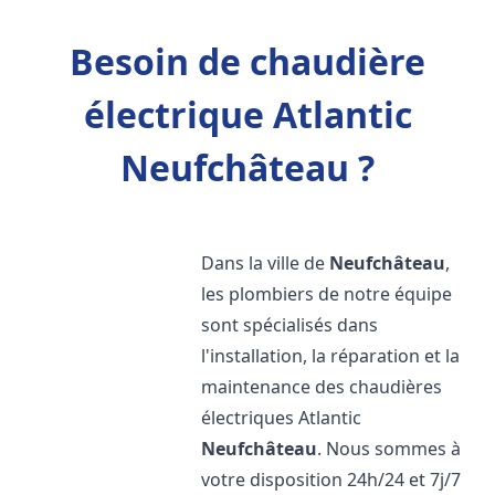
Besoin de chaudière
électrique Atlantic
Neufchâteau ?
Dans la ville de
Neufchâteau
,
les plombiers de notre équipe
sont spécialisés dans
l'installation, la réparation et la
maintenance des chaudières
électriques Atlantic
Neufchâteau
. Nous sommes à
votre disposition 24h/24 et 7j/7