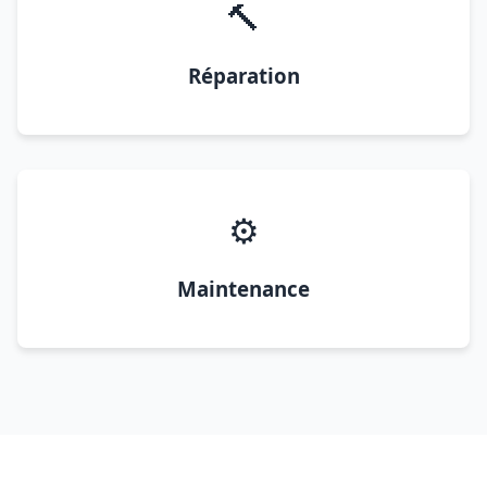
🔨
Réparation
⚙️
Maintenance