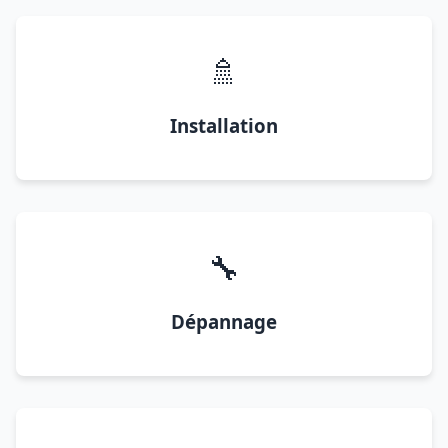
🚿
Installation
🔧
Dépannage