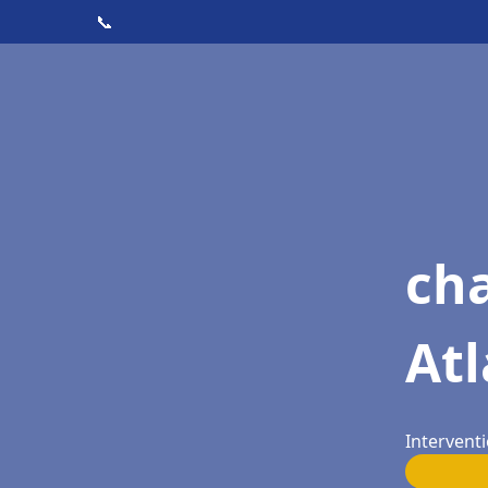
📞
cha
Atl
Intervent