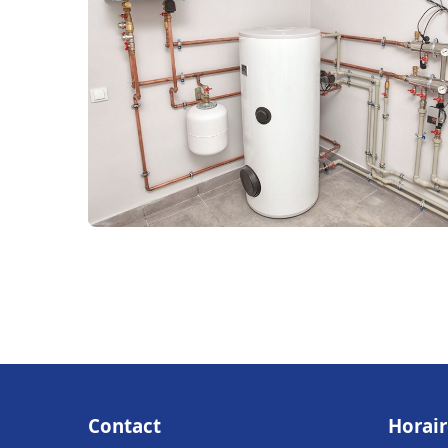
Contact
Horair