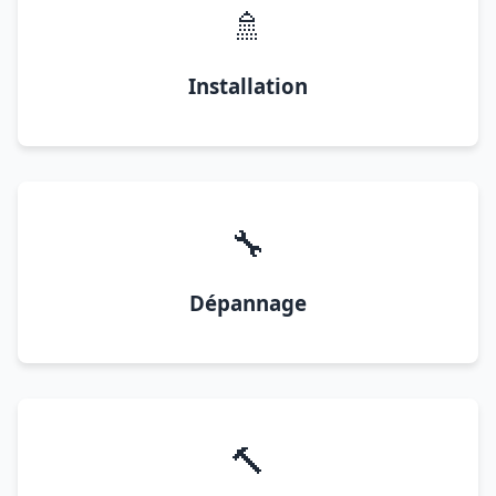
🚿
Installation
🔧
Dépannage
🔨