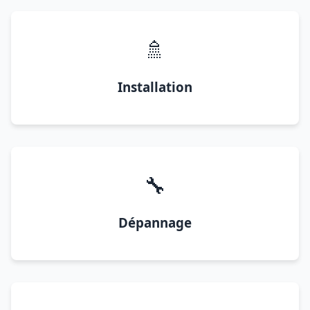
🚿
Installation
🔧
Dépannage