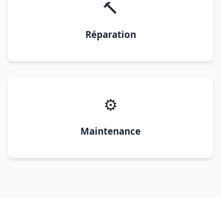
🔨
Réparation
⚙️
Maintenance