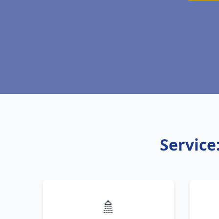
Service
🚿