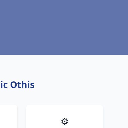
ic Othis
⚙️