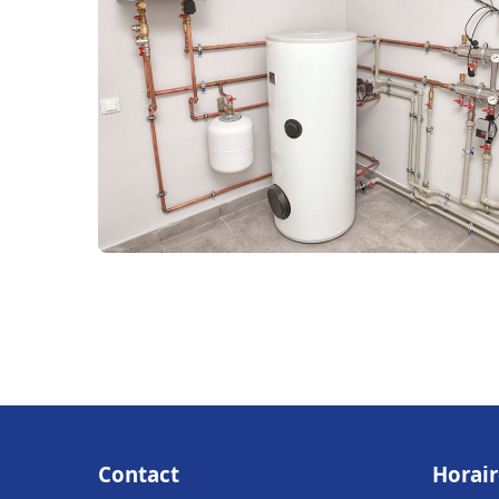
Contact
Horair