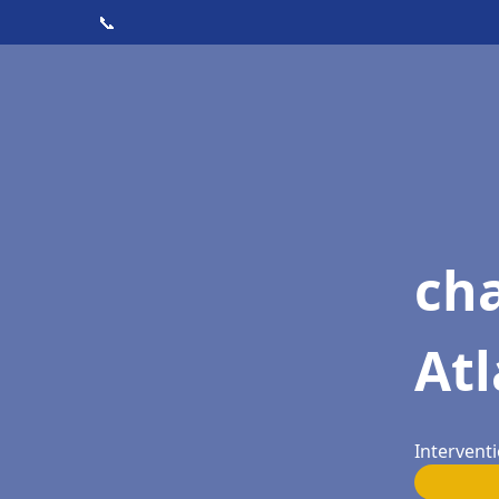
📞
cha
Atl
Interventi