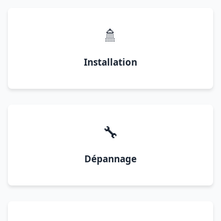
🚿
Installation
🔧
Dépannage