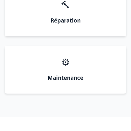
🔨
Réparation
⚙️
Maintenance