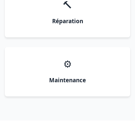
🔨
Réparation
⚙️
Maintenance