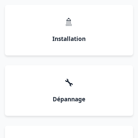
🚿
Installation
🔧
Dépannage