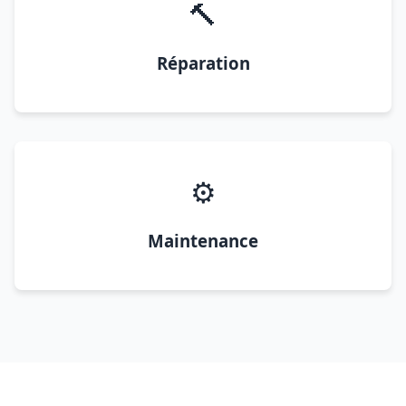
🔨
Réparation
⚙️
Maintenance