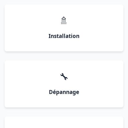
🚿
Installation
🔧
Dépannage