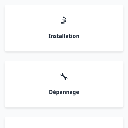
🚿
Installation
🔧
Dépannage