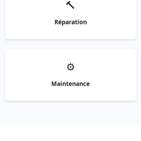
🔨
Réparation
⚙️
Maintenance