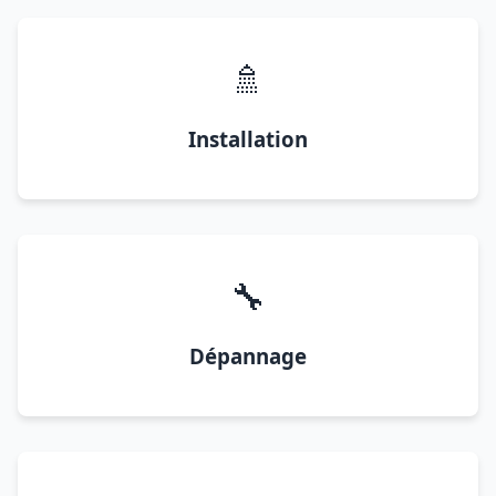
🚿
Installation
🔧
Dépannage