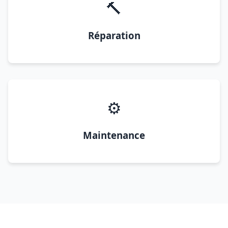
🔨
Réparation
⚙️
Maintenance