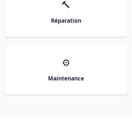
🔨
Réparation
⚙️
Maintenance