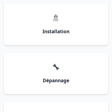
🚿
Installation
🔧
Dépannage