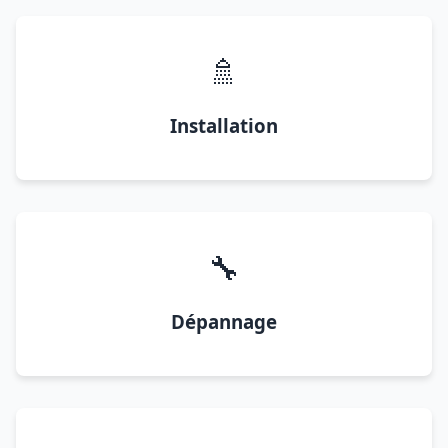
🚿
Installation
🔧
Dépannage