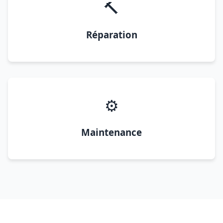
🔨
Réparation
⚙️
Maintenance