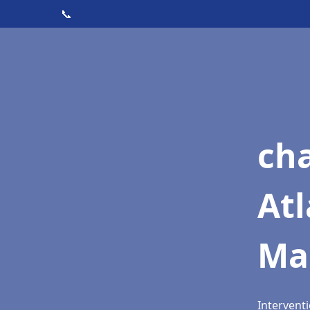
📞
cha
Atl
Ma
Intervent