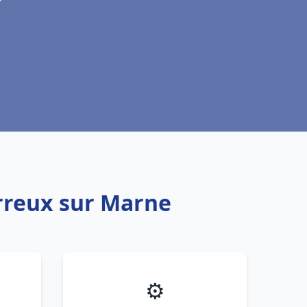
erreux sur Marne
⚙️