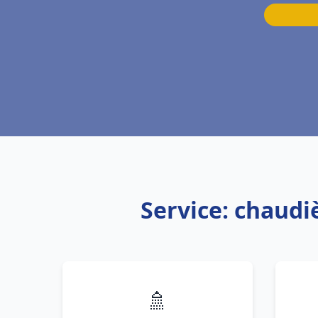
Service: chaudi
🚿