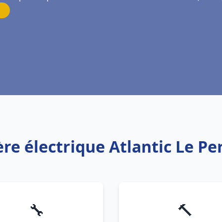
ère électrique Atlantic Le P
🔧
🔨