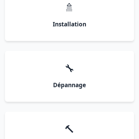
🚿
Installation
🔧
Dépannage
🔨