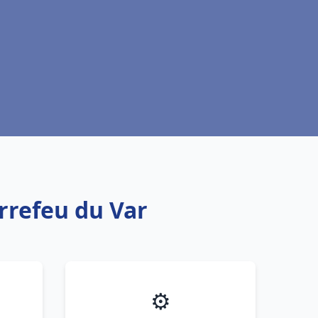
errefeu du Var
⚙️