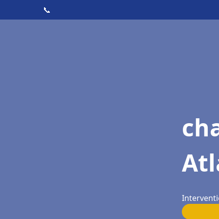
📞
cha
Atl
Interventi