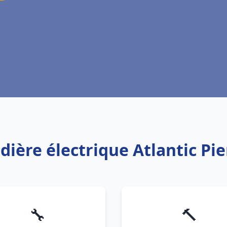
dière électrique Atlantic Pi
🔧
🔨