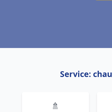
Service: chau
🚿