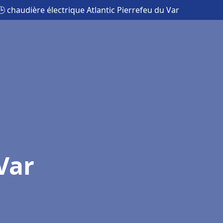
🕒 chaudière électrique Atlantic Pierrefeu du Var
Var