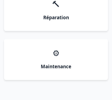
🔨
Réparation
⚙️
Maintenance