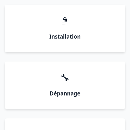
🚿
Installation
🔧
Dépannage