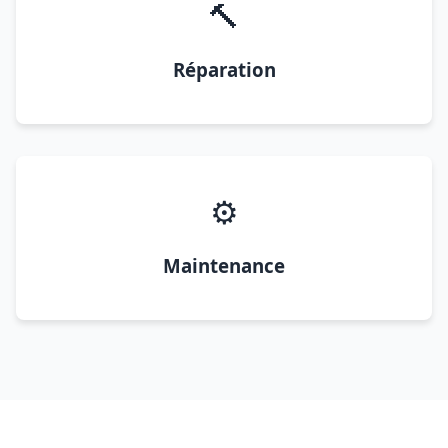
🔨
Réparation
⚙️
Maintenance