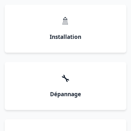
🚿
Installation
🔧
Dépannage