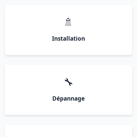
🚿
Installation
🔧
Dépannage