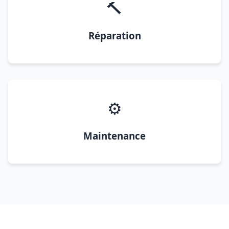
🔨
Réparation
⚙️
Maintenance