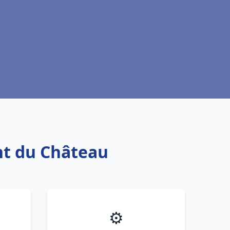
ont du Château
⚙️