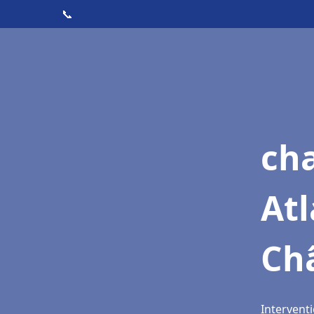
📞
cha
Atl
Ch
Intervent