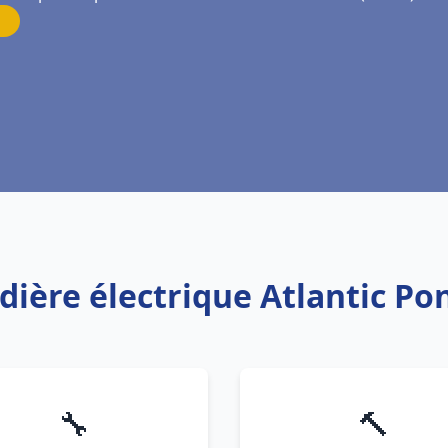
dière électrique Atlantic P
🔧
🔨