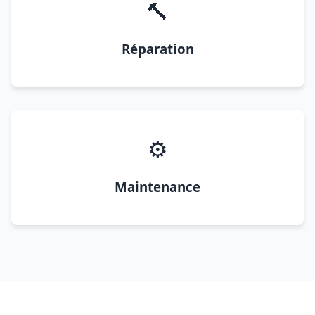
🔨
Réparation
⚙️
Maintenance