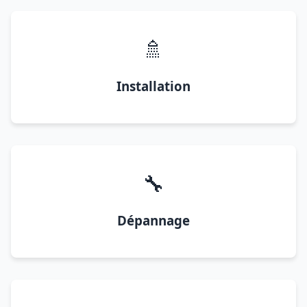
🚿
Installation
🔧
Dépannage