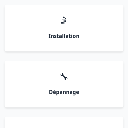
🚿
Installation
🔧
Dépannage