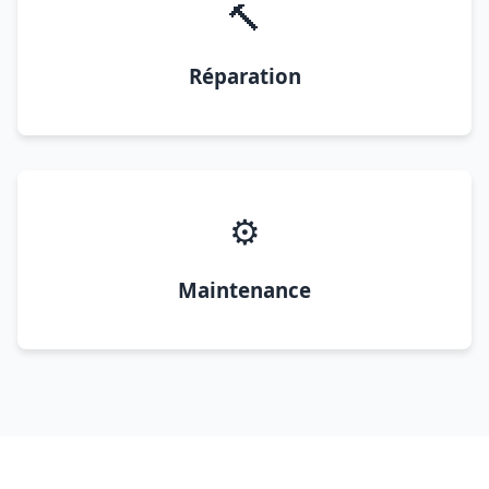
🔨
Réparation
⚙️
Maintenance